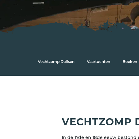
Vechtzomp Dalfsen
Vaartochten
Boeken –
VECHTZOMP 
In de 17de en 18de eeuw bestond 