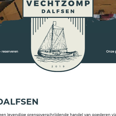
 reserveren
Onze 
DALFSEN
een levendige grensoverschrijdende handel van goederen via