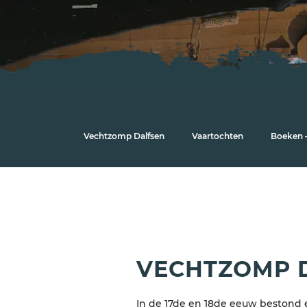
Vechtzomp Dalfsen
Vaartochten
Boeken –
VECHTZOMP 
In de 17de en 18de eeuw bestond 