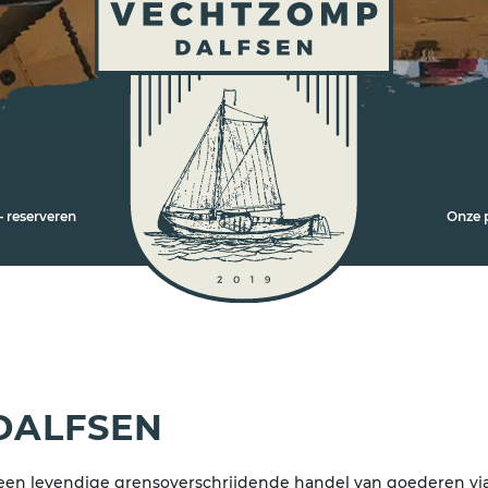
 reserveren
Onze 
DALFSEN
een levendige grensoverschrijdende handel van goederen via